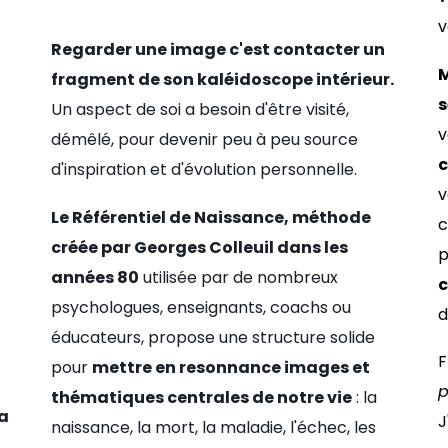
v
Regarder une image c'est contacter un
M
fragment de son kaléidoscope intérieur.
s
Un aspect de soi a besoin d'être visité,
v
démêlé, pour devenir peu à peu source
d'inspiration et d'évolution personnelle.
v
L
e Référentiel de Naissance, méthode
c
créée par Georges Colleuil dans les
p
années 80
utilisée par de nombreux
c
psychologues, enseignants, coachs ou
d
éducateurs, propose une structure solide
F
pour
mettre en resonnance images et
p
thématiques centrales de notre vie
: la
la
J
naissance, la mort, la maladie, l'échec, les