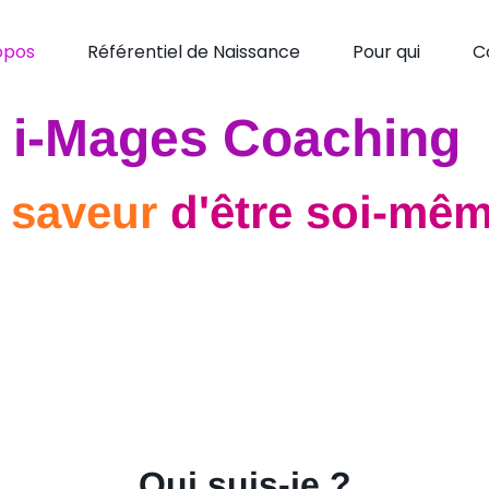
opos
Référentiel de Naissance
Pour qui
C
i-Mages Coaching
a
saveur
d'être soi-mêm
Qui suis-je ?