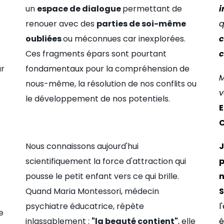
un
espace de dialogue
permettant de
i
renouer avec des
parties de soi-même
q
oubliées
ou méconnues car inexplorées.
c
Ces fragments épars sont pourtant
c
ur
fondamentaux pour la compréhension de
M
nous-même, la résolution de nos conflits ou
v
le développement de nos potentiels.
E
C
Nous connaissons aujourd'hui
J
scientifiquement la force d'attraction qui
p
pousse le petit enfant vers ce qui brille.
n
Quand Maria Montessori, médecin
S
psychiatre éducatrice, répète
l
e
inlassablement :
"la beauté contient"
, elle
é