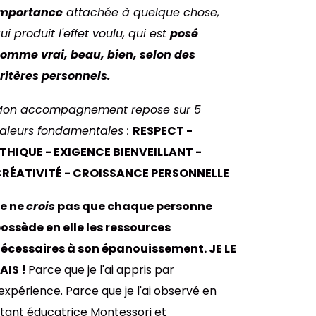
mportance
attachée à quelque chose,
ui produit l'effet voulu, qui est
posé
omme vrai, beau, bien, selon des
ritères personnels.
on accompagnement repose sur 5
aleurs fondamentales :
RESPECT -
THIQUE -
EXIGENCE BIENVEILLANT -
RÉATIVITÉ -
CROISSANCE PERSONNELLE
e ne
crois
pas que chaque personne
ossède en elle les ressources
écessaires à son épanouissement. JE LE
AIS !
Parce que je l'ai appris par
'expérience. Parce que je l'ai observé en
tant éducatrice Montessori et