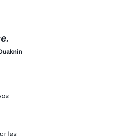
e.
Ouaknin
vos
ar les