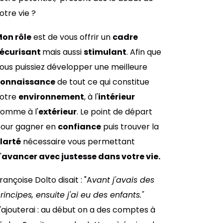
otre vie ?
on rôle
est de vous offrir un
cadre
écurisant
mais aussi
stimulant
. Afin que
ous puissiez développer une meilleure
connaissance
de tout ce qui constitue
otre
environnement
, à l'
intérieur
omme à l'
extérieur
. Le p
oint de départ
our gagner en
confiance
puis trouver la
larté
nécessaire vous permettant
'
avancer avec justesse dans votre vie.
rançoise Dolto disait : "A
vant j'avais des
rincipes, ensuite j'ai eu des enfants."
'ajouterai : au début on a des comptes à