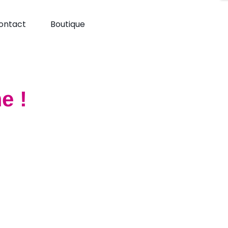
ontact
Boutique
e !