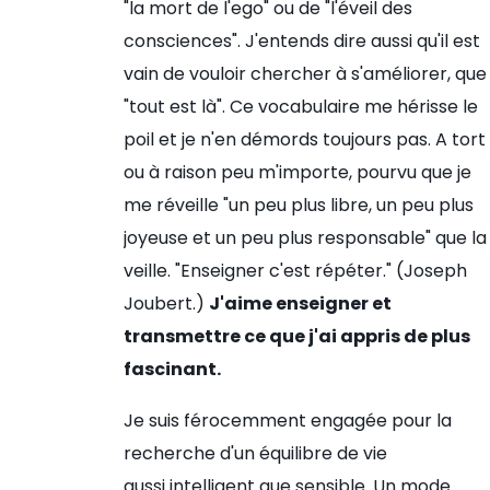
"la mort de l'ego" ou de "l'éveil des
consciences". J'entends dire aussi qu'il est
vain de vouloir chercher à s'améliorer, que
"tout est là". Ce vocabulaire me hérisse le
poil et je n'en démords toujours pas. A tort
ou à raison peu m'importe, pourvu que je
me réveille "un peu plus libre, un peu plus
joyeuse et un peu plus responsable" que la
veille. "Enseigner c'est répéter." (Joseph
Joubert.)
J'aime enseigner et
transmettre ce que j'ai appris de plus
fascinant.
Je suis férocemment engagée pour la
recherche d'un équilibre de vie
aussi intelligent que sensible. Un mode