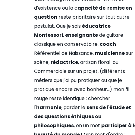
d'existence ou la c
apacité de remise en
question
reste prioritaire sur tout autre
postulat. Que je sois
éducatrice
Montessori
,
enseignante
de guitare
classique en conservatoire,
coach
Référentiel de Naissance,
musicienne
sur
scène,
rédactrice
, artisan floral ou
Commerciale sur un projet, (différents
métiers que j'ai pu pratiquer ou que je
pratique encore avec bonheur...) mon fil
rouge reste identique : chercher
l'
harmonie
, garder le
sens de l'étude et
des questions éthiques ou
philosophiques
, en un mot
participer à 
beauté du monde
! Mon mot d'ordre :