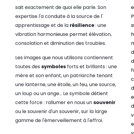
sait exactement de quoi elle parle. Son
e
expertise l'a conduite à la source de l'
P
apprentissage et de la
résilience
: une
s
vibration harmonieuse permet élévation,
h
consolation et diminution des troubles.
m
d
Les images que nous utilisons contiennent
d
toutes des
symboles
forts et brillants : une
f
mère et son enfant, un patriarche tenant
c
une lanterne, une étoile, un feu, une source,
d
un loup ou un ange... Le symbole détient
e
cette force : rallumer en nous un
souvenir
d
ou le souvenir d'un souvenir, sur la large
v
gamme de l'émerveillement à l'effroi.
e
v